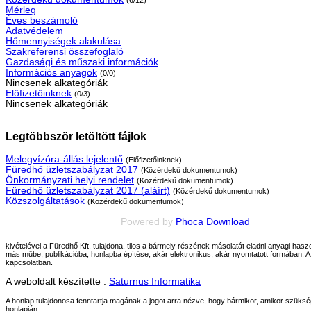
(6/12)
Mérleg
Éves beszámoló
Adatvédelem
Hőmennyiségek alakulása
Szakreferensi összefoglaló
Gazdasági és műszaki információk
Információs anyagok
(0/0)
Nincsenek alkategóriák
Előfizetőinknek
(0/3)
Nincsenek alkategóriák
Legtöbbször letöltött fájlok
Melegvízóra-állás lejelentő
(Előfizetőinknek)
Füredhő üzletszabályzat 2017
(Közérdekű dokumentumok)
Önkormányzati helyi rendelet
(Közérdekű dokumentumok)
Füredhő üzletszabályzat 2017 (aláírt)
(Közérdekű dokumentumok)
Közszolgáltatások
(Közérdekű dokumentumok)
Powered by
Phoca Download
kivételével a Füredhő Kft. tulajdona, tilos a bármely részének másolatát eladni anyagi ha
más műbe, publikációba, honlapba építése, akár elektronikus, akár nyomtatott formában. Az
kapcsolatban.
A weboldalt készítette :
Saturnus Informatika
A honlap tulajdonosa fenntartja magának a jogot arra nézve, hogy bármikor, amikor szüksége
honlapján.