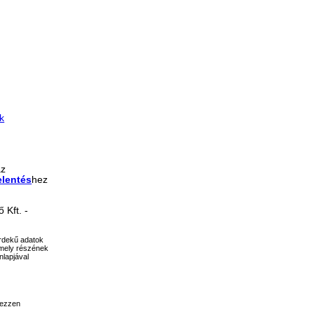
k
az
elentés
hez
 Kft. -
érdekű adatok
ármely részének
nlapjával
gezzen