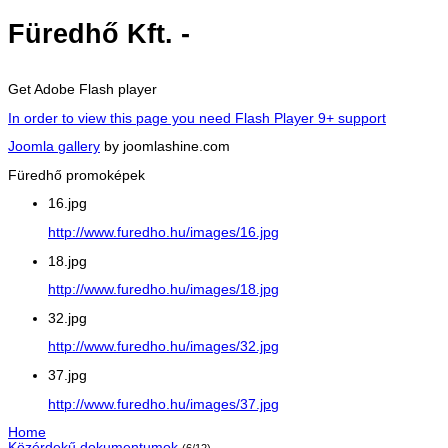
Füredhő Kft. -
Get Adobe Flash player
In order to view this page you need Flash Player 9+ support
Joomla gallery
by joomlashine.com
Füredhő promoképek
16.jpg
http://www.furedho.hu/images/16.jpg
18.jpg
http://www.furedho.hu/images/18.jpg
32.jpg
http://www.furedho.hu/images/32.jpg
37.jpg
http://www.furedho.hu/images/37.jpg
Home
Közérdekű dokumentumok