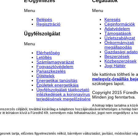
E-Ügyintézés
Cégadatok
Menu
Menu
Belépés
Keresés
Regisztráció
Céginformációk
Adatvédelem
Támogatások
Ügyfélszolgálat
Üzletszabályzat
Önkormányzati
Menu
megállapodás
Gazdasági adato
Elérhetőség
Beszerzések
Letöltés
Közbeszerzések
Számlamagyarázat
Jogi Háttér
Fogyasztóvédelem
Panaszkezelés
Ide kattintva töltheti le 
Díjtételek
melegvíz-óraállás bej
Energetikai tanúsítás
szükséges lapot.
Épületek energetikája
Ügyfélszolgálati tájékoztató
Copyright 2015 Füredhő
intézkedések a koronavírus
Minden jog fenntartva.
terjedésének megelőzésére
A holnap teljes tartalma a köz
szonszerzés céljából, továbbá kizárólag a tulajdonos hozzájárulásával lehetséges a honlap b
 itt leírtakon kívül a Füredhő Kft. semmilyen más felhatalmazást, jogot nem engedélyez a ho
snek tartja, előzetes figyelmeztetés nélkül, bármilyen változtatást, javítást, módosítást vé