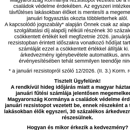
családok védelme érdekében. Az egyszeri intézke
távfűtéses lakásokban élőket is mentesíti a megeme
januári fogyasztás okozta többletterhek alól.
A kapcsolódó jogszabály* alapján Önnek csak az alapd
szolgáltatási díj alapdíj nélküli részének 30 százal
csökkentett értékét kell megfizetnie 2026. januárjá
rezsistopban érintett időszakra vonatkozó hődíjat ta
számláját ezzel a csökkentett értékkel állítják ki.
árkedvezmény igénybevétele automatikus, ann
érvényesítésében tehát semmilyen teendője nin
* a januári rezsistopról szóló 12/2026. (II. 3.) Korm. 
Tisztelt Ügyfelünk!
A rendkívül hideg időjárás miatt a magyar házta
januári fűtési számlája jelentősen megemelked
Magyarország Kormánya a családok védelme ér
januári rezsistopot vezetett be, ennek részeként a 
lakásokban élők egyszeri, 30 százalékos árkedve
részesülnek.
Hogyan és mikor érkezik a kedvezmény?