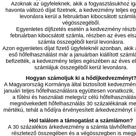
Azoknak az ügyfeleknek, akik a fogyasztásukhoz i
havonta változó díjat fizetnek, a kedvezmény teljes 
levonásra kerül a februárban kibocsátott számlá
végösszegéből.
Egyenletes díjfizetés esetén a kedvezmény rész
februárban kibocsátott számla, részben az éves el
számla összegéből kerül levonásra.
Azon egyenletes díjat fizető ügyfeleknél azonban, akik 
eső hőfelhasználást már a januárban kiállított szám
befizették, a kedvezmény teljes egészében az éves e
számlájuk összegéből kerül levonásra.
Hogyan számoljuk ki a hődíjkedvezményt
A Magyarország Kormánya által biztosított kedvezmén
januári teljes hőfelhasználásra együttesen vonatkozik,
a fűtési és használati melegvíz célú hőfelhasználást
megnövekedett hőfelhasználás 30 százalékának me
mértékú, tehát a hődíjra érvényesített árkedvezményt í
Hol találom a támogatást a számlámon?
A 30 százalékos árkedvezmény a számla távhőfelha
részletező összegében és a végösszegben is megje