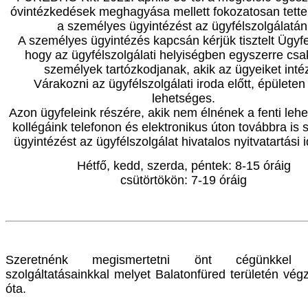
óvintézkedések meghagyása mellett fokozatosan tette
a személyes ügyintézést az ügyfélszolgálatán
A személyes ügyintézés kapcsán kérjük tisztelt Ügyfe
hogy az ügyfélszolgálati helyiségben egyszerre cs
személyek tartózkodjanak, akik az ügyeiket intéz
Várakozni az ügyfélszolgálati iroda előtt, épületen 
lehetséges.
Azon ügyfeleink részére, akik nem élnének a fenti leh
kollégáink telefonon és elektronikus úton továbbra is s
ügyintézést az ügyfélszolgálat hivatalos nyitvatartási 
Hétfő, kedd, szerda, péntek: 8-15 óráig
csütörtökön: 7-19 óráig
Szeretnénk megismertetni önt cégünkkel 
szolgáltatásainkkal melyet Balatonfüred területén vé
óta.