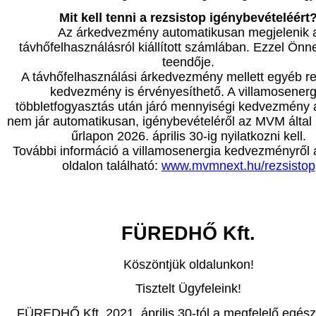
Mit kell tenni a rezsistop igénybevételéért
Az árkedvezmény automatikusan megjelenik 
távhőfelhasználásról kiállított számlában. Ezzel Önn
teendője.
A távhőfelhasználási árkedvezmény mellett egyéb re
kedvezmény is érvényesíthető. A villamosenerg
többletfogyasztás után járó mennyiségi kedvezmény
nem jár automatikusan, igénybevételéről az MVM által b
űrlapon 2026. április 30-ig nyilatkozni kell.
További információ a villamosenergia kedvezményről 
oldalon található:
www.mvmnext.hu/rezsistop
FÜREDHŐ Kft.
Köszöntjük oldalunkon!
Tisztelt Ügyfeleink!
FÜREDHŐ Kft. 2021. április 30-tól a megfelelő egés