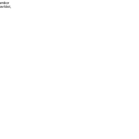
 amikor
avítást,