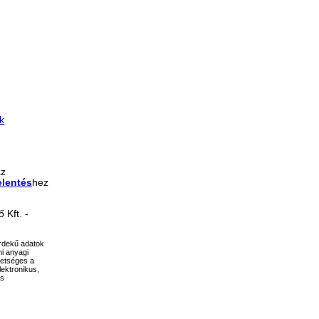
k
az
elentés
hez
 Kft. -
érdekű adatok
ni anyagi
hetséges a
ektronikus,
ás