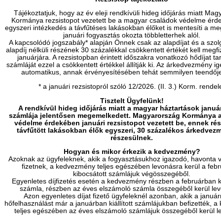
Tájékoztatjuk, hogy az év eleji rendkívüli hideg időjárás miatt Ma
Kormánya rezsistopot vezetett be a magyar családok védelme érd
egyszeri intézkedés a távfűtéses lakásokban élőket is mentesíti a m
januári fogyasztás okozta többletterhek alól.
A kapcsolódó jogszabály* alapján Önnek csak az alapdíjat és a szolgá
alapdíj nélküli részének 30 százalékkal csökkentett értékét kell megfi
januárjára. A rezsistopban érintett időszakra vonatkozó hődíjat t
számláját ezzel a csökkentett értékkel állítják ki. Az árkedvezmény i
automatikus, annak érvényesítésében tehát semmilyen teendője
* a januári rezsistopról szóló 12/2026. (II. 3.) Korm. rendel
Tisztelt Ügyfelünk!
A rendkívül hideg időjárás miatt a magyar háztartások január
számlája jelentősen megemelkedett. Magyarország Kormánya 
védelme érdekében januári rezsistopot vezetett be, ennek ré
távfűtött lakásokban élők egyszeri, 30 százalékos árkedve
részesülnek.
Hogyan és mikor érkezik a kedvezmény?
Azoknak az ügyfeleknek, akik a fogyasztásukhoz igazodó, havonta vá
fizetnek, a kedvezmény teljes egészében levonásra kerül a feb
kibocsátott számlájuk végösszegéből.
Egyenletes díjfizetés esetén a kedvezmény részben a februárban k
számla, részben az éves elszámoló számla összegéből kerül lev
Azon egyenletes díjat fizető ügyfeleknél azonban, akik a januá
hőfelhasználást már a januárban kiállított számlájukban befizették, 
teljes egészében az éves elszámoló számlájuk összegéből kerül l