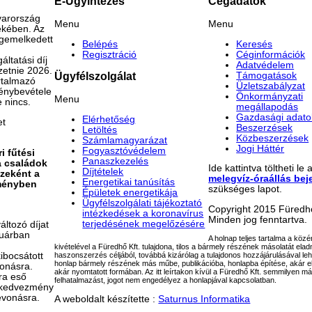
E-Ügyintézés
Cégadatok
gyarország
Menu
Menu
ekében. Az
egemelkedett
Belépés
Keresés
Regisztráció
Céginformációk
ltatási díj
Adatvédelem
zetnie 2026.
Támogatások
Ügyfélszolgálat
artalmazó
Üzletszabályzat
génybevétele
Önkormányzati
Menu
 nincs.
megállapodás
Gazdasági adato
Elérhetőség
et
Beszerzések
Letöltés
Közbeszerzések
Számlamagyarázat
Jogi Háttér
Fogyasztóvédelem
i fűtési
Panaszkezelés
a családok
Ide kattintva töltheti le 
Díjtételek
szeként a
melegvíz-óraállás bej
Energetikai tanúsítás
zményben
szükséges lapot.
Épületek energetikája
Ügyfélszolgálati tájékoztató
Copyright 2015 Füredhő
intézkedések a koronavírus
Minden jog fenntartva.
terjedésének megelőzésére
ltozó díjat
ruárban
A holnap teljes tartalma a köz
kivételével a Füredhő Kft. tulajdona, tilos a bármely részének másolatát elad
ibocsátott
haszonszerzés céljából, továbbá kizárólag a tulajdonos hozzájárulásával le
honlap bármely részének más műbe, publikációba, honlapba építése, akár el
onásra.
akár nyomtatott formában. Az itt leírtakon kívül a Füredhő Kft. semmilyen m
rra eső
felhatalmazást, jogot nem engedélyez a honlapjával kapcsolatban.
a kedvezmény
evonásra.
A weboldalt készítette :
Saturnus Informatika