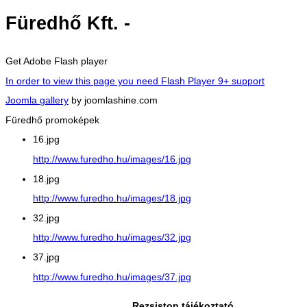
Füredhő Kft. -
Get Adobe Flash player
In order to view this page you need Flash Player 9+ support
Joomla gallery
by joomlashine.com
Füredhő promoképek
16.jpg
http://www.furedho.hu/images/16.jpg
18.jpg
http://www.furedho.hu/images/18.jpg
32.jpg
http://www.furedho.hu/images/32.jpg
37.jpg
http://www.furedho.hu/images/37.jpg
Rezsistop tájékoztató