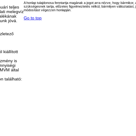
A honlap tulajdonosa fenntartja magának a jogot arra nézve, hogy bármikor,
szükségesnek tartja, előzetes figyelmeztetés nélkül, bármilyen változtatást, j
ári teljes
módosítást végezzen honlapján.
lati melegvíz
zalékának
Go to top
unk jóvá.
zletező
kiállított
ezmény is
nnyiségi
 MVM által
n található: