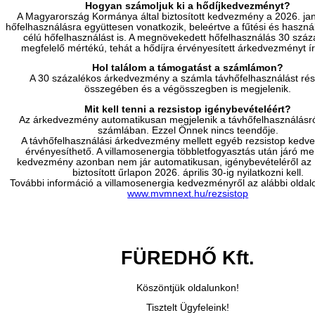
Hogyan számoljuk ki a hődíjkedvezményt?
A Magyarország Kormánya által biztosított kedvezmény a 2026. janu
hőfelhasználásra együttesen vonatkozik, beleértve a fűtési és haszná
célú hőfelhasználást is. A megnövekedett hőfelhasználás 30 szá
megfelelő mértékú, tehát a hődíjra érvényesített árkedvezményt ír
Hol találom a támogatást a számlámon?
A 30 százalékos árkedvezmény a számla távhőfelhasználást rés
összegében és a végösszegben is megjelenik.
Mit kell tenni a rezsistop igénybevételéért?
Az árkedvezmény automatikusan megjelenik a távhőfelhasználásról 
számlában. Ezzel Önnek nincs teendője.
A távhőfelhasználási árkedvezmény mellett egyéb rezsistop kedv
érvényesíthető. A villamosenergia többletfogyasztás után járó me
kedvezmény azonban nem jár automatikusan, igénybevételéről az
biztosított űrlapon 2026. április 30-ig nyilatkozni kell.
További információ a villamosenergia kedvezményről az alábbi oldalo
www.mvmnext.hu/rezsistop
FÜREDHŐ Kft.
Köszöntjük oldalunkon!
Tisztelt Ügyfeleink!