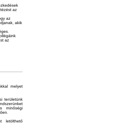
tézkedések
tézést az
ogy az
djanak, akik
séges.
ollégáink
st az
nkkal melyet
i területünk
endszerünket
is minőségi
lően.
 letölthető