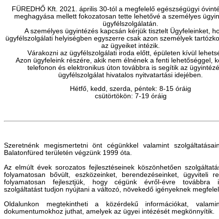
FÜREDHŐ Kft. 2021. április 30-tól a megfelelő egészségügyi óvin
meghagyása mellett fokozatosan tette lehetővé a személyes ügyin
ügyfélszolgálatán.
A személyes ügyintézés kapcsán kérjük tisztelt Ügyfeleinket, h
ügyfélszolgálati helyiségben egyszerre csak azon személyek tartózko
az ügyeiket intézik.
Várakozni az ügyfélszolgálati iroda előtt, épületen kívül lehet
Azon ügyfeleink részére, akik nem élnének a fenti lehetőséggel, k
telefonon és elektronikus úton továbbra is segítik az ügyintézé
ügyfélszolgálat hivatalos nyitvatartási idejében.
Hétfő, kedd, szerda, péntek: 8-15 óráig
csütörtökön: 7-19 óráig
Szeretnénk megismertetni önt cégünkkel valamint szolgáltatásai
Balatonfüred területén végzünk 1999 óta.
Az elmúlt évek sorozatos fejlesztéseinek köszönhetően szolgáltatás
folyamatosan bővült, eszközeinket, berendezéseinket, ügyviteli r
folyamatosan fejlesztjük, hogy cégünk évről-évre továbbra 
szolgáltatást tudjon nyújtani a változó, növekedő igényeknek megfele
Oldalunkon megtekintheti a közérdekű információkat, valamint
dokumentumokhoz juthat, amelyek az ügyei intézését megkönnyítik.